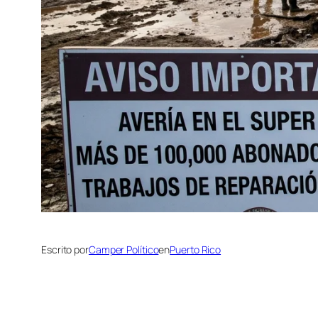
Escrito por
Camper Político
en
Puerto Rico