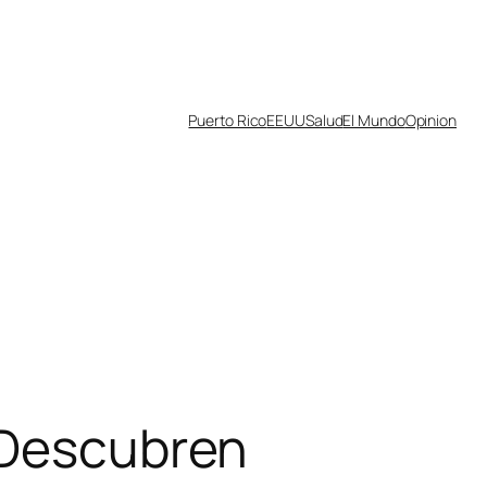
Puerto Rico
EEUU
Salud
El Mundo
Opinion
. Descubren