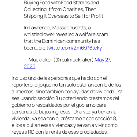
Buying Food with Food Stamps and
Collecting It from Charities, Then
Shipping It Overseas to Sell for Profit
In Lawrence, Massachusetts, a
whistleblower revealed a welfare scam
that the Dominican community has
been…
pic.twitter.com/Zm6sP6tcky
— Muckraker (@realmuckraker)
May 27,
2026
Incluso uno de las personas que hablo con el
reportero, dijo que no tan solo estafan con lo de los
alimentos, sino también con ayudas de vivienda. Ya
sea usando sección 8 u obteniendo prestamos del
gobierno o respaldados por el gobierno para
personas de bajos ingresos. Una vez ya tienen la
vivienda, ya sea con el préstamo o con sección 8,
ellos alquilan esas viviendas y se van a vivir como
reyes a RD con la renta de esas propiedades,