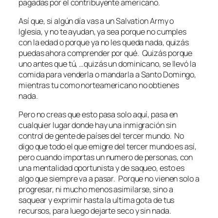
pagadas por el contribuyente americano.
Así que, si algún día vas a un Salvation Army o
Iglesia, y no te ayudan, ya sea porque no cumples
con la edad o porque ya no les queda nada, quizás
puedas ahora comprender por qué. Quizás porque
uno antes que tú, …quizás un dominicano, se llevó la
comida para venderla o mandarla a Santo Domingo,
mientras tu como norteamericano no obtienes
nada.
Pero no creas que esto pasa solo aquí, pasa en
cualquier lugar donde hay una inmigración sin
control de gente de países del tercer mundo. No
digo que todo el que emigre del tercer mundo es así,
pero cuando importas un numero de personas, con
una mentalidad oportunista y de saqueo, esto es
algo que siempre va a pasar. Porque no vienen solo a
progresar, ni mucho menos asimilarse, sino a
saquear y exprimir hasta la ultima gota de tus
recursos, para luego dejarte seco y sin nada.