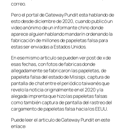
correo.
Pero el portal de Gateway Pundit esta hablando de
esto desde diciembre de 2020, cuando publicó un
video anónimo de un informante chino donde
aparece alguien hablando mandarín ordenando la
fabricación de millones de papeletas falsa para
estas ser enviadas a Estados Unidos.
En ese mismo articulo se pueden ver post de x de
esas fechas, con fotos de fabricas donde
allegadamente se fabricaron las papeletas, de
papeleta falsa del estado de Misisipi, captura de
pantalla de chat entre el periódico taiwanés que
revelo la noticia originalmente en el 2020 y la
alegada imprenta que hizo las papeletas falsas
como también captura de pantalla del rastreo del
cargamento de papeletas falsa hacia los EEUU.
Puede leer el articulo de Gateway Pundit en este
enlace: