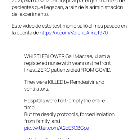
2021, ella no salía del hospital por el gran numero de
pacientes que llegaban, a raíz de la administración
del experimento.
Este video de este testimonio salió el mes pasado en
la cuenta de
https://x.com/ValerieAnne1970
WHISTLEBLOWER Gail Macrae: «I am a
registered nurse with years on the front
lines…ZERO patients died FROM COVID.
They were KILLED by Remdesivir and
ventilators.
Hospitals were half-empty the entire
time.
But the deadly protocols, forced isolation
from family, and…
pic.twitter.com/A2cE3GBGps