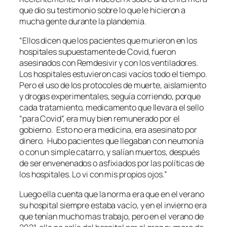
que dio su testimonio sobre lo que le hicieron a
mucha gente durante la plandemia.
“Ellos dicen que los pacientes que murieron en los
hospitales supuestamente de Covid, fueron
asesinados con Remdesivir y con los ventiladores.
Los hospitales estuvieron casi vacíos todo el tiempo.
Pero el uso de los protocoles de muerte, aislamiento
y drogas experimentales, seguía corriendo, porque
cada tratamiento, medicamento que llevara el sello
“para Covid”, era muy bien remunerado por el
gobierno. Esto no era medicina, era asesinato por
dinero. Hubo pacientes que llegaban con neumonía
o con un simple catarro, y salían muertos, después
de ser envenenados o asfixiados por las políticas de
los hospitales. Lo vi con mis propios ojos.”
Luego ella cuenta que la norma era que en el verano
su hospital siempre estaba vacío, y en el invierno era
que tenían mucho mas trabajo, pero en el verano de