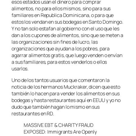
esos estados usan el dinero para comprar
alimentos, no para ellos mismos, sino para sus
familiares en Republica Dominicana, o para que
estos los vendan en sus bodegas en Santo Domingo.
Y no tan solo estafan al gobierno con el uso que les
dan a los cupones de alimentos, sino que se meten a
las organizaciones sin fines de lucro, las
organizaciones que ayudan a los pobres, para
agarrar alimentos gratis, que luego venden o envían
a sus familiares, para estos venderlos o ellos
usarlos.
Uno de los tantos usuarios que comentaron la
noticia de los hermanos Muckraker, dicen que esto
también lo hacen para vender los alimentos en sus
bodegas y hasta restaurantes aquí en EEUU y yo no
dudo que también hagan lo mismo en sus
restaurantes en RD.
MASSIVE EBT & CHARITY FRAUD
EXPOSED: Immigrants Are Openly