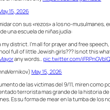
May 15, 2026
midar con sus «rezos» a los no-musulmanes, en
 de una escuela de niñas judía:
n my district. I’m all for prayer and free spe
hool full of little Jewish girls??? Is not this w
Mayor
any words…
pic.twitter.com/iFRPnGVbl
nnaVernikov)
May 15, 2026
mento de las victimas del 9/11, miren como po
entado terrorista mas grande de la historia d
nes. Es su forma de mear en la tumba de los n