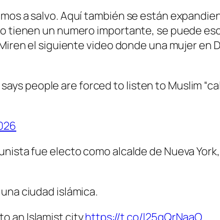
amos a salvo. Aquí también se están expandien
a o tienen un numero importante, se puede es
 Miren el siguiente video donde una mujer en 
ays people are forced to listen to Muslim “call
2026
nista fue electo como alcalde de Nueva York,
una ciudad islámica.
to an Islamist city
https://t.co/l25gQrNaaO