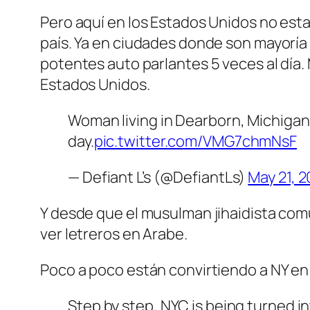
Pero aquí en los Estados Unidos no est
país. Ya en ciudades donde son mayorí
potentes auto parlantes 5 veces al día.
Estados Unidos.
Woman living in Dearborn, Michigan s
day.
pic.twitter.com/VMG7chmNsF
— Defiant L’s (@DefiantLs)
May 21, 
Y desde que el musulman jihaidista comu
ver letreros en Arabe.
Poco a poco están convirtiendo a NY en 
Step by step, NYC is being turned in