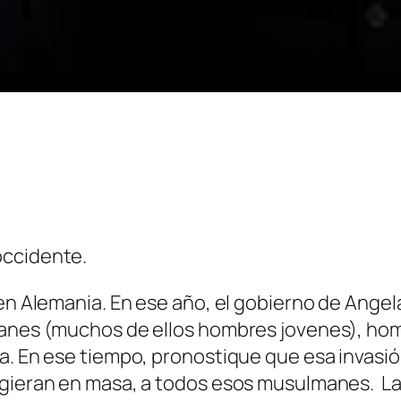
occidente.
en Alemania. En ese año, el gobierno de Angela
manes (muchos de ellos hombres jovenes), homb
a. En ese tiempo, pronostique que esa invasió
cogieran en masa, a todos esos musulmanes. 