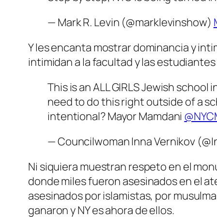
— Mark R. Levin (@marklevinshow)
Y les encanta mostrar dominancia y inti
intimidan a la facultad y las estudiantes
This is an ALL GIRLS Jewish school i
need to do this right outside of a sc
intentional? Mayor Mamdani
@NYC
— Councilwoman Inna Vernikov (@I
Ni siquiera muestran respeto en el monu
donde miles fueron asesinados en el at
asesinados por islamistas, por musulma
ganaron y NY es ahora de ellos.