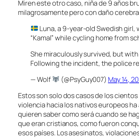
Miren este otro caso, niña de 9 años b
milagrosamente pero con daño cerebral 
Luna, a 9-year-old Swedish girl
“Kamal” while cycling home from sc
She miraculously survived, but with
Following the incident, the police 
— Wolf
(@PsyGuy007)
May 14, 2
Estos son solo dos casos de los ciento
violencia hacia los nativos europeos ha
quieren saber como será cuando se hagan
que eran cristianos, como fueron conqui
esos países. Los asesinatos, violaciones