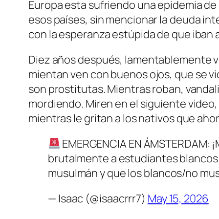
Europa esta sufriendo una epidemia de cr
esos países, sin mencionar la deuda int
con la esperanza estúpida de que iban a i
Diez años después, lamentablemente ve
mientan ven con buenos ojos, que se vi
son prostitutas. Mientras roban, vandal
mordiendo. Miren en el siguiente vide
mientras le gritan a los nativos que aho
EMERGENCIA EN ÁMSTERDAM: ¡Mus
brutalmente a estudiantes blancos 
musulmán y que los blancos/no musu
— Isaac (@isaacrrr7)
May 15, 2026