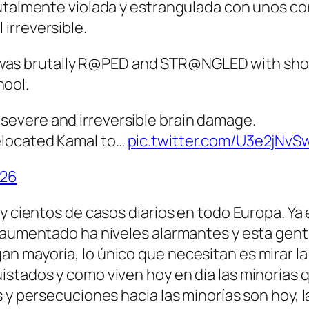
rutalmente violada y estrangulada con unos c
irreversible.
, was brutally R@PED and STR@NGLED with shoe
hool.
 severe and irreversible brain damage.
relocated Kamal to…
pic.twitter.com/U3e2jNvS
026
s y cientos de casos diarios en todo Europa. 
 aumentado ha niveles alarmantes y esta gent
 mayoría, lo único que necesitan es mirar la 
stados y como viven hoy en día las minorías q
 y persecuciones hacia las minorías son hoy, la