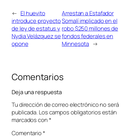
←
El huevito
Arrestan a Estafador
introduce proyecto
Somalí implicado en el
de ley de estatus y
robo $250 millones de
Nydia Velázquez se
fondos federales en
opone
Minnesota
→
Comentarios
Deja una respuesta
Tu dirección de correo electrónico no será
publicada.
Los campos obligatorios están
marcados con
*
Comentario
*