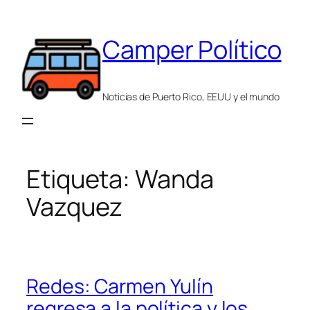
Saltar
al
Camper Político
contenido
Noticias de Puerto Rico, EEUU y el mundo
Etiqueta:
Wanda
Vazquez
Redes: Carmen Yulín
regresa a la política y los