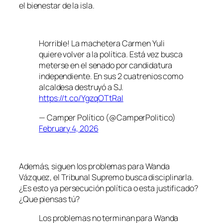
el bienestar de la isla.
Horrible! La machetera Carmen Yuli
quiere volver a la política. Está vez busca
meterse en el senado por candidatura
independiente. En sus 2 cuatrenios como
alcaldesa destruyó a SJ.
https://t.co/YgzqOTtRaI
— Camper Político (@CamperPolitico)
February 4, 2026
Además, siguen los problemas para Wanda
Vázquez, el Tribunal Supremo busca disciplinarla.
¿Es esto ya persecución política o esta justificado?
¿Que piensas tú?
Los problemas no terminan para Wanda