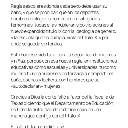
Reglas escolares donde cada sexo debe usar su
baño, y que se prohíban que en los deportes,
hombres biológicos compitan en categorías
femeninas, todas ellas hubieran sido violaciones al
nuevo expandido titulo IX con la ideología de genero,
y la escuela que no cumpla, viola el titulo IX y por
ende se queda sin fondos.
Esto hubiese sido fatal para la seguridad de mujeres
y niñas, porque con esa nueva regla, en instituciones
educativas como escuelas y universidades, tu como
mujer o tu niña hubiese sido forzada a compartir el
baño, duchas y lockers, con hombres que se
«autodeclaran» mujeres.
Gracias a Dios la corte falló a favor del la fiscalía de
Texas diciendo que el Departamento de Educación
no tiene la autoridad de redefinir sexo en una
manera que conflija con el título IX.
El fallo de la corte dice así: