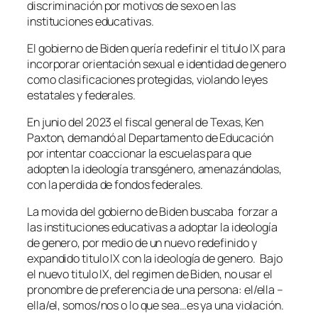
discriminación por motivos de sexo en las
instituciones educativas.
El gobierno de Biden quería redefinir el titulo IX para
incorporar orientación sexual e identidad de genero
como clasificaciones protegidas, violando leyes
estatales y federales.
En junio del 2023 el fiscal general de Texas, Ken
Paxton, demandó al Departamento de Educación
por intentar coaccionar la escuelas para que
adopten la ideología transgénero, amenazándolas,
con la perdida de fondos federales.
La movida del gobierno de Biden buscaba forzar a
las instituciones educativas a adoptar la ideología
de genero, por medio de un nuevo redefinido y
expandido titulo IX con la ideología de genero. Bajo
el nuevo titulo IX, del regimen de Biden, no usar el
pronombre de preferencia de una persona: el/ella –
ella/el, somos/nos o lo que sea…es ya una violación.