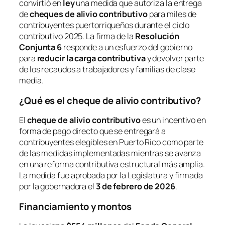
convirtió en
ley
una medida que autoriza la entrega
de
cheques de alivio contributivo
para miles de
contribuyentes puertorriqueños durante el ciclo
contributivo 2025. La firma de la
Resolución
Conjunta 6
responde a un esfuerzo del gobierno
para
reducir la carga contributiva
y devolver parte
de los recaudos a trabajadores y familias de clase
media.
¿Qué es el cheque de alivio contributivo?
El
cheque de alivio contributivo
es un incentivo en
forma de pago directo que se entregará a
contribuyentes elegibles en Puerto Rico como parte
de las medidas implementadas mientras se avanza
en una reforma contributiva estructural más amplia.
La medida fue aprobada por la Legislatura y firmada
por la gobernadora el
3 de febrero de 2026
.
Financiamiento y montos