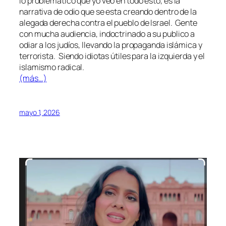
lo problemático que yo veo en todo esto, es la
narrativa de odio que se esta creando dentro de la
alegada derecha contra el pueblo de Israel. Gente
con mucha audiencia, indoctrinado a su publico a
odiar a los judíos, llevando la propaganda islámica y
terrorista. Siendo idiotas útiles para la izquierda y el
islamismo radical.
(más…)
mayo 1, 2026