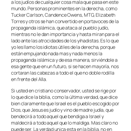
a los judíos de cualquier cosa mala que pasa en este
mundo. Personas prominentes en la derecha, como
Tucker Carlson, Candence Owens, MTG, Elizabeth
Torres y otros se han convertido en portavoces de la
propaganda islámica, que ataca al pueblo judío,
mientras no le dan importancia y hasta miran para el
lado ante las atrocidades de los yihadistas. Es lo que
yo les llamo los idiotas útiles de la derecha, porque
están empujando nada mas y nada menos la
propaganda islámica y de esa manera, sirviéndole a
esa gente que en un futuro, si se hacen mayoría, nos
cortaran las cabezas a todo el que no doble rodilla
en frente del Alla.
Si usted en cristiano conservador, usted se rige por
lo que dice la biblia, como la última verdad, que dice
bien claramente que Israel es el pueblo escogido por
Dios, que Jesus es judío y vino de madre judía, que
bendecirá a todo aquel que bendiga a Israel y
maldecirá a todo aquel que lo maldiga. Mas claro no
puede ser. La verdad unica esta en la biblia, no en