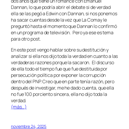
dos años que tiene un romance con Emanuel
Dannan, lo que podría abrir el debate si de verdad
ella se las pegó a Edwin con Dannan, si nos ponemos
ha sacar cuentas desde la vez que La Comay le
preguntó hasta el momento que Dannan lo confirmó
en un programa de televisión. Pero ya ese es tema
para otro post.
En este post vengo hablar sobre su destitución y
analizar si ella nos dijo toda la verdad en cuanto a las
verdaderas razones porque la sacaron. El discurso
de ella todo el tiempo fue que fue destituida por
persecución política por exponer la corrupción
dentro del PNP. Creo que en parte tenía razón, pero
después de investigar, me he dado cuenta, que ella
no fue 100 porciento sincera, ella no dijo toda la
verdad.
(más…)
noviembre 24, 2025