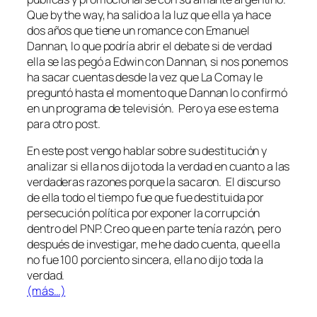
Que by the way, ha salido a la luz que ella ya hace
dos años que tiene un romance con Emanuel
Dannan, lo que podría abrir el debate si de verdad
ella se las pegó a Edwin con Dannan, si nos ponemos
ha sacar cuentas desde la vez que La Comay le
preguntó hasta el momento que Dannan lo confirmó
en un programa de televisión. Pero ya ese es tema
para otro post.
En este post vengo hablar sobre su destitución y
analizar si ella nos dijo toda la verdad en cuanto a las
verdaderas razones porque la sacaron. El discurso
de ella todo el tiempo fue que fue destituida por
persecución política por exponer la corrupción
dentro del PNP. Creo que en parte tenía razón, pero
después de investigar, me he dado cuenta, que ella
no fue 100 porciento sincera, ella no dijo toda la
verdad.
(más…)