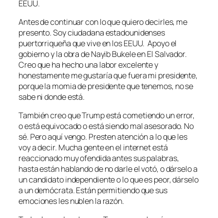
EEUU.
Antes de continuar con lo que quiero decirles, me
presento. Soy ciudadana estadounidenses
puertorriqueña que vive en los EEUU. Apoyo el
gobierno y la obra de Nayib Bukele en El Salvador.
Creo que ha hecho una labor excelente y
honestamente me gustaría que fuera mi presidente,
porque la momia de presidente que tenemos, no se
sabe ni donde está.
También creo que Trump está cometiendo un error,
o está equivocado o está siendo mal asesorado. No
sé. Pero aquí vengo. Presten atención a lo que les
voy a decir. Mucha gente en el internet está
reaccionado muy ofendida antes sus palabras,
hasta están hablando de no darle el votó, o dárselo a
un candidato independiente o lo que es peor, dárselo
a un demócrata. Están permitiendo que sus
emociones les nublen la razón.