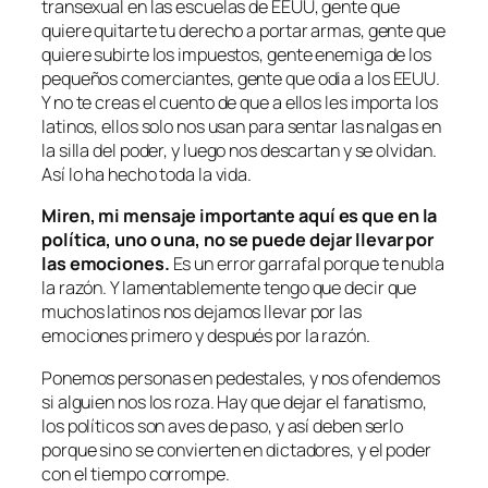
transexual en las escuelas de EEUU, gente que
quiere quitarte tu derecho a portar armas, gente que
quiere subirte los impuestos, gente enemiga de los
pequeños comerciantes, gente que odia a los EEUU.
Y no te creas el cuento de que a ellos les importa los
latinos, ellos solo nos usan para sentar las nalgas en
la silla del poder, y luego nos descartan y se olvidan.
Así lo ha hecho toda la vida.
Miren, mi mensaje importante aquí es que en la
política, uno o una, no se puede dejar llevar por
las emociones.
Es un error garrafal porque te nubla
la razón. Y lamentablemente tengo que decir que
muchos latinos nos dejamos llevar por las
emociones primero y después por la razón.
Ponemos personas en pedestales, y nos ofendemos
si alguien nos los roza. Hay que dejar el fanatismo,
los políticos son aves de paso, y así deben serlo
porque sino se convierten en dictadores, y el poder
con el tiempo corrompe.