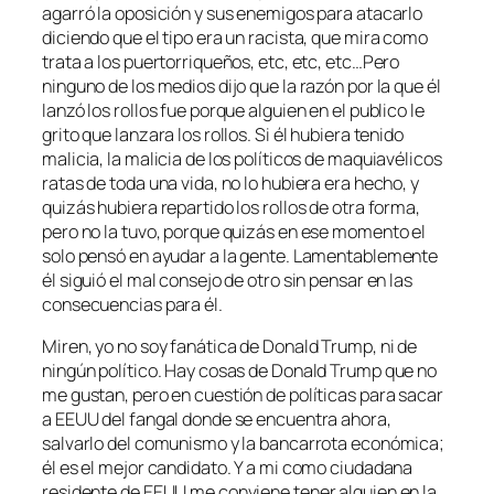
agarró la oposición y sus enemigos para atacarlo
diciendo que el tipo era un racista, que mira como
trata a los puertorriqueños, etc, etc, etc…Pero
ninguno de los medios dijo que la razón por la que él
lanzó los rollos fue porque alguien en el publico le
grito que lanzara los rollos. Si él hubiera tenido
malicia, la malicia de los políticos de maquiavélicos
ratas de toda una vida, no lo hubiera era hecho, y
quizás hubiera repartido los rollos de otra forma,
pero no la tuvo, porque quizás en ese momento el
solo pensó en ayudar a la gente. Lamentablemente
él siguió el mal consejo de otro sin pensar en las
consecuencias para él.
Miren, yo no soy fanática de Donald Trump, ni de
ningún político. Hay cosas de Donald Trump que no
me gustan, pero en cuestión de políticas para sacar
a EEUU del fangal donde se encuentra ahora,
salvarlo del comunismo y la bancarrota económica;
él es el mejor candidato. Y a mi como ciudadana
residente de EEUU me conviene tener alguien en la