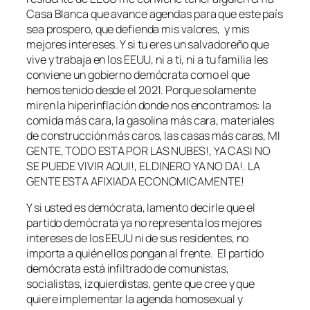
Casa Blanca que avance agendas para que este país
sea prospero, que defienda mis valores, y mis
mejores intereses. Y si tu eres un salvadoreño que
vive y trabaja en los EEUU, ni a ti, ni a tu familia les
conviene un gobierno demócrata como el que
hemos tenido desde el 2021. Porque solamente
miren la hiperinflación donde nos encontramos: la
comida más cara, la gasolina más cara, materiales
de construcción más caros, las casas más caras, MI
GENTE, TODO ESTA POR LAS NUBES!, YA CASI NO
SE PUEDE VIVIR AQUI!, EL DINERO YA NO DA!. LA
GENTE ESTA AFIXIADA ECONOMICAMENTE!
Y si usted es demócrata, lamento decirle que el
partido demócrata ya no representa los mejores
intereses de los EEUU ni de sus residentes, no
importa a quién ellos pongan al frente. El partido
demócrata está infiltrado de comunistas,
socialistas, izquierdistas, gente que cree y que
quiere implementar la agenda homosexual y