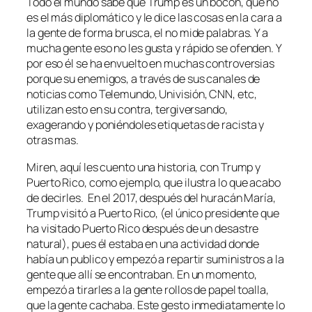
Todo el mundo sabe que Trump es un bocón, que no
es el más diplomático y le dice las cosas en la cara a
la gente de forma brusca, el no mide palabras. Y a
mucha gente eso no les gusta y rápido se ofenden. Y
por eso él se ha envuelto en muchas controversias
porque su enemigos, a través de sus canales de
noticias como Telemundo, Univisión, CNN, etc,
utilizan esto en su contra, tergiversando,
exagerando y poniéndoles etiquetas de racista y
otras mas.
Miren, aquí les cuento una historia, con Trump y
Puerto Rico, como ejemplo, que ilustra lo que acabo
de decirles. En el 2017, después del huracán María,
Trump visitó a Puerto Rico, (el único presidente que
ha visitado Puerto Rico después de un desastre
natural), pues él estaba en una actividad donde
había un publico y empezó a repartir suministros a la
gente que allí se encontraban. En un momento,
empezó a tirarles a la gente rollos de papel toalla,
que la gente cachaba. Este gesto inmediatamente lo