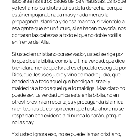
lado ante las atrocidades de los yihadistas. Es lo que
yo les llamo los idiotas útiles de la derecha, porque
están empujando nada mas y nada menos la
propaganda islámica y de esa manera, sirviéndole a
esa gente que en un futuro, si se hacen mayoría, nos
cortaran las cabezas a todo el que no doble rodilla
en frente del Alla.
Si usted en cristiano conservador, usted se rige por
lo que dice la biblia, como la última verdad, que dice
bien claramente que Israel es el pueblo escogido por
Dios, que Jesus es judío y vino de madre judía, que
bendecirá a todo aquel que bendiga a Israel y
maldecirá a todo aquel que lo maldiga. Mas claro no
puede ser. La verdad unica esta en la biblia, no en
otros libros, ni en reportajes y propaganda islámica,
ni en teorías de conspiración que hasta ahora no se
respaldan con evidencia ni nunca lo harán, porque
no las hay.
Y si usted ignora eso, no se puede llamar cristiano,