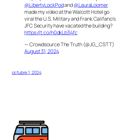
@LibertyLockPod
and
@LauraLoomer
made my video at the Walcott Hotel go
viral the U.S. Military and Frank Califano’s
JFC Security have vacated the building?
https://t.co/h0dkLb34fc
— Crowdsource The Truth (@JG_CSTT)
August 31, 2024
octubre 1, 2024