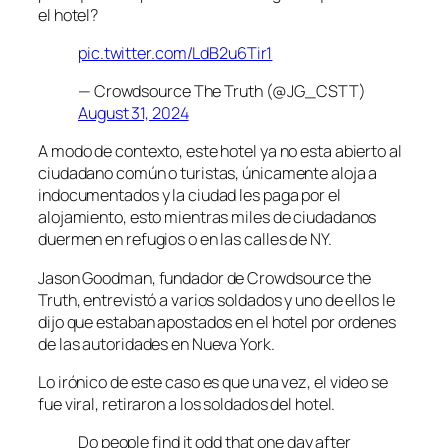
el hotel?
pic.twitter.com/LdB2u6Tir1
— Crowdsource The Truth (@JG_CSTT)
August 31, 2024
A modo de contexto, este hotel ya no esta abierto al
ciudadano común o turistas, únicamente aloja a
indocumentados y la ciudad les paga por el
alojamiento, esto mientras miles de ciudadanos
duermen en refugios o en las calles de NY.
Jason Goodman, fundador de Crowdsource the
Truth, entrevistó a varios soldados y uno de ellos le
dijo que estaban apostados en el hotel por ordenes
de las autoridades en Nueva York.
Lo irónico de este caso es que una vez, el video se
fue viral, retiraron a los soldados del hotel.
Do people find it odd that one day after